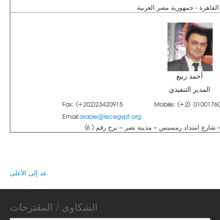
 القاهرة - جمهورية مصر العربية
أحمد ربيع
المدير التنفيذي
Fax: (+202)23420915
Mobile: (+2) 0100176
Email:
arabie@lecegypt.org
 – شارع امتداد رمسيس – مدينة نصر – برج رقم ( 6)
عد إلى الأعلى
الشكاوى / المقترحات