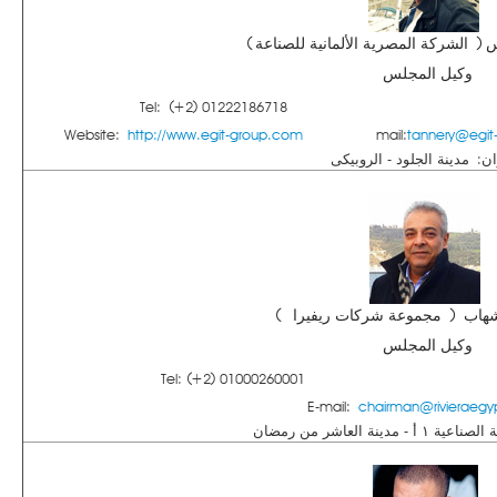
 الشركة المصرية الألمانية للصناعة )
وكيل المجلس
Tel: (+2) 01222186718
Website:
http://www.egit-group.com
mail:
tannery@egit
ان: مدينة الجلود - الروبيكى
هاب ( مجموعة شركات ريفيرا )
وكيل المجلس
Tel: (+2) 01000260001
E-mail:
chairman@rivieraeg